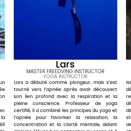
Lars
MASTER FREEDVING INSTRUCTOR
YOGA INSTRUCTOR
un
Lars a débuté comme plongeur, mais s’est
Is
gée
tourné vers l’apnée après avoir découvert
d
ion
son lien profond avec la respiration et la
r
pleine conscience. Professeur de yoga
d
ec
certifié, il a combiné les principes du yoga et
d
 la
l’apnée pour favoriser la relaxation, la
st
fi
concentration et la clarté mentale, aidant
ai