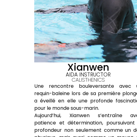
Xianwen
OR
AIDA INSTRUCTOR
CALISTHENICS
de, Emma a
Une rencontre bouleversante avec 
 moyen de
requin-baleine lors de sa première plon
passer ses
a éveillé en elle une profonde fascinat
rapidement
pour le monde sous-marin.
 l’apnée
Aujourd’hui, Xianwen s’entraîne av
nopalme, et
patience et détermination, poursuivant
centration
profondeur non seulement comme un dé