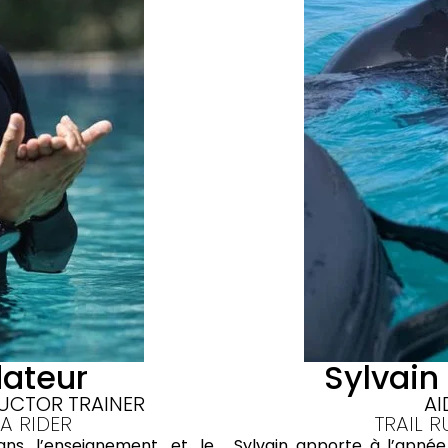
dateur
Sylvain
UCTOR TRAINER
AI
A RIDER
TRAIL 
ns l’enseignement et le
Sylvain apporte à l’apné