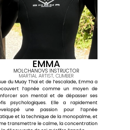
EMMA
MOLCHANOVS INSTRUCTOR
MARTIAL ARTIST, CLIMBER
sue du Muay Thai et de l’escalade, Emma a
Une renc
écouvert l’apnée comme un moyen de
requin-ba
enforcer son mental et de dépasser ses
a éveillé
éfis psychologiques. Elle a rapidement
pour le m
éveloppé une passion pour l’apnée
Aujourd’
atique et la technique de la monopalme, et
patience 
me transmettre le calme, la concentration
profonde