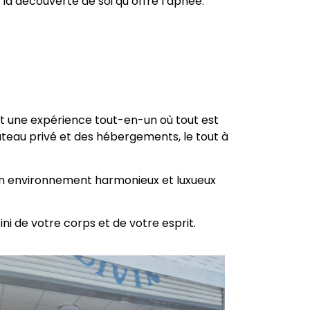
 la découverte de soi qu’offre l’apnée.
physique
trouver le 
nt une expérience tout-en-un où tout est
ateau privé et des hébergements, le tout à
un environnement harmonieux et luxueux
i de votre corps et de votre esprit.