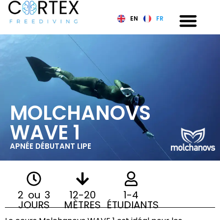
EN
FR
MOLCHANOVS
WAVE 1
APNÉE DÉBUTANT LIPE
2 ou 3
12-20
1-4
JOURS
MÈTRES
ÉTUDIANTS