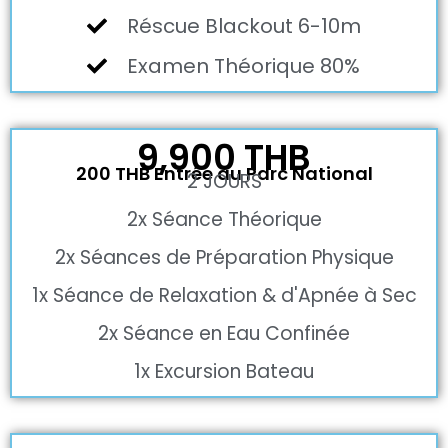
Réscue Blackout 6-10m
Examen Théorique 80%
9,900 THB
200 THB Entrée au Parc National
2 JOURS
2x Séance Théorique
2x Séances de Préparation Physique
1x Séance de Relaxation & d'Apnée à Sec
2x Séance en Eau Confinée
1x Excursion Bateau