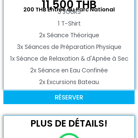
11,500 THB
200 THB Entrée au Parc National
3 JOURS
1 T-Shirt
2x Séance Théorique
3x Séances de Préparation Physique
1x Séance de Relaxation & d'Apnée à Sec
2x Séance en Eau Confinée
2x Excursions Bateau
RÉSERVER
PLUS DE DÉTAILS!