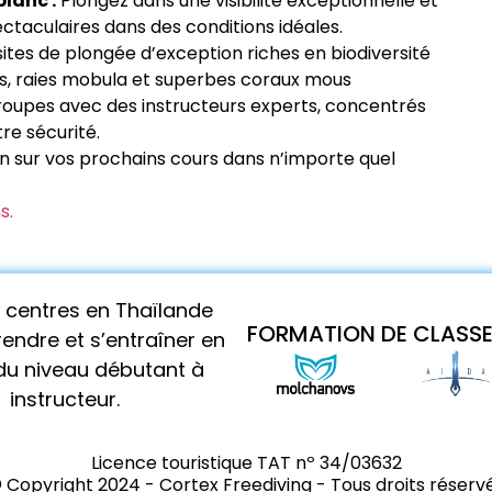
blanc :
Plongez dans une visibilité exceptionnelle et
taculaires dans des conditions idéales.
ites de plongée d’exception riches en biodiversité
s, raies mobula et superbes coraux mous
roupes avec des instructeurs experts, concentrés
tre sécurité.
n sur vos prochains cours dans n’importe quel
s.
s centres en Thaïlande
FORMATION DE CLASS
endre et s’entraîner en
u niveau débutant à
instructeur.
Licence touristique TAT nº 34/03632
 Copyright 2024 - Cortex Freediving - Tous droits réserv