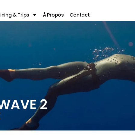
ining & Trips
À Propos
Contact
WAVE 2
E