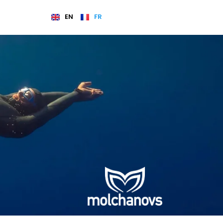
EN
FR