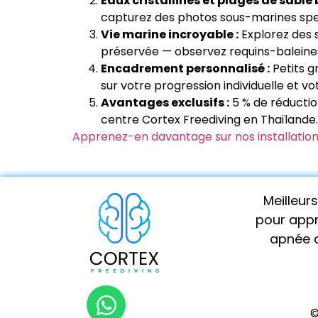
Eaux cristallines et plages de sable 
capturez des photos sous-marines spec
Vie marine incroyable :
Explorez des s
préservée — observez requins-baleine
Encadrement personnalisé :
Petits g
sur votre progression individuelle et vo
Avantages exclusifs :
5 % de réductio
centre Cortex Freediving en Thaïlande.
Apprenez-en davantage sur nos installation
Meilleur
pour appr
apnée d
©